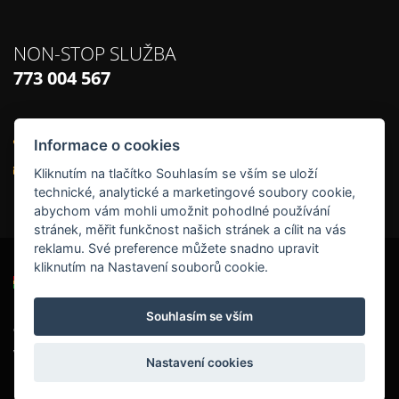
NON-STOP SLUŽBA
773 004 567
Informace o cookies
Zákaznická linka:
603 881 905
Email:
info@dokadz.cz
Kliknutím na tlačítko Souhlasím se vším se uloží
technické, analytické a marketingové soubory cookie,
abychom vám mohli umožnit pohodlné používání
stránek, měřit funkčnost našich stránek a cílit na vás
reklamu. Své preference můžete snadno upravit
kliknutím na Nastavení souborů cookie.
Souhlasím se vším
®
© Copyright DOKA
, s.r.o. 2015. Všechna práva vyhrazena. | Tvorba tohto
webu:
[ bajoo.cz ]
Nastavení cookies
Sitemap
Podmínky používání