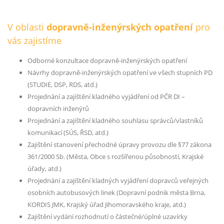
V oblasti
dopravně-inženýrských opatření
pro
vás zajistíme
Odborné konzultace dopravně-inženýrských opatření
Návrhy dopravně-inženýrských opatření ve všech stupních PD
(STUDIE, DSP, RDS, atd.)
Projednání a zajištění kladného vyjádření od PČR DI –
dopravních inženýrů
Projednání a zajištění kladného souhlasu správců/vlastníků
komunikací (SÚS, ŘSD, atd.)
Zajištění stanovení přechodné úpravy provozu dle §77 zákona
361/2000 Sb. (Města, Obce s rozšířenou působností, Krajské
úřady, atd.)
Projednání a zajištění kladných vyjádření dopravců veřejných
osobních autobusových linek (Dopravní podnik města Brna,
KORDIS JMK, Krajský úřad Jihomoravského kraje, atd.)
Zajištění vydání rozhodnutí o částečné/úplné uzavírky