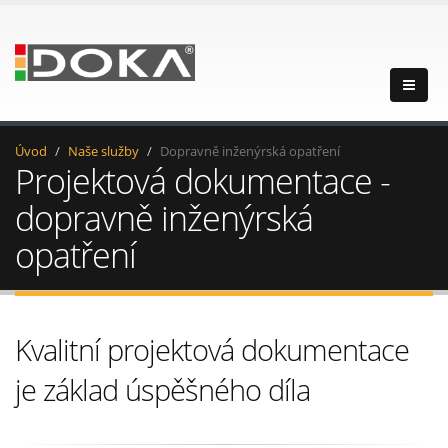
Úvod
Naše služby
Dopravně inženýrská opatření
Projektová dokumentace -
dopravně inženýrská
opatření
Kvalitní projektová dokumentace
je základ úspěšného díla