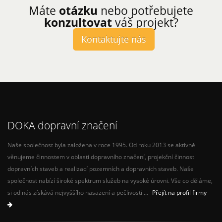
Máte
otázku
nebo potřebujete
konzultovat
váš projekt?
Kontaktujte nás
DOKA dopravní značení
Naše společnost byla založena v roce 1995. Od roku 2013 se aktivně
věnujeme činnostem v oblasti dopravního značení, projekční činnosti
dopravních staveb a realizací pozemních a dopravních staveb. Naše
společnost nabízí široké spektrum služeb na vysoké úrovni. Vše co děláme,
si od nás získává nejvyššího nasazení a pečlivosti ...
Přejít na profil firmy