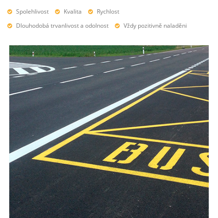
Spolehlivost
Kvalita
Rychlost
Dlouhodobá trvanlivost a odolnost
Vždy pozitivně naladěni