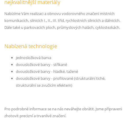
nejkvalitnější materiály
Nabízíme Vám realizaci a obnovu vodorovného značení místních
komunikacích, silnicích I., II., III. tříd, rychlostních silnicích a dálnicích.
Dále také u parkovacích ploch, průmyslových halách, cyklostezkách.
Nabízená technologie
jednosložková barva
dvousložkové barvy - stříkané
dvousložkové barvy - hladké, tažené
dvousložkové barvy - profilované (strukturální tiché,
strukturální se zvučícím efektem)
Pro podrobné informace se na nás neváhejte obrátit. Jsme připraveni
zhotovit precizní a trvanlivé značení.