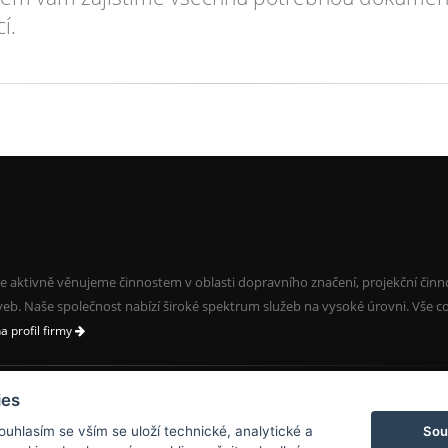
í.
e aktivně věnujeme činnostem v oblasti dopravního značení, projekční činn
veb. Naše společnost nabízí široké spektrum služeb na vysoké úrovni. Vše c
na profil firmy
ies
Sou
Souhlasím se vším se uloží technické, analytické a