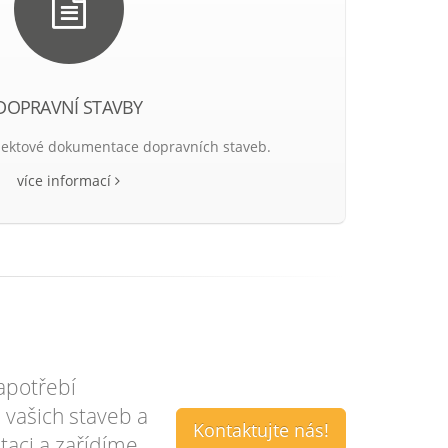
DOPRAVNÍ STAVBY
jektové dokumentace dopravních staveb.
více informací
apotřebí
 vašich staveb a
Kontaktujte nás!
aci a zařídíme