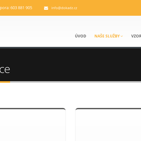
pora: 603 881 905
info@dokadz.cz
ÚVOD
NAŠE SLUŽBY
VZOR
ce