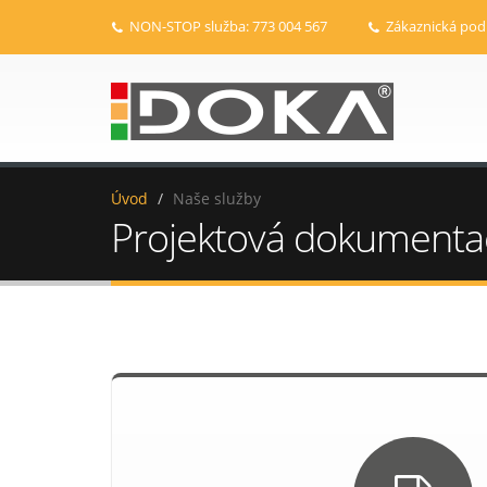
NON-STOP služba: 773 004 567
Zákaznická pod
Úvod
Naše služby
Projektová dokumenta