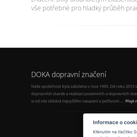
vše potřebné pro hladký průběh prac
DOKA dopravní značení
Naše společnost byla založena v roce 1995. Od roku 2013 s
dopravních staveb a realizací pozemních a dopravních sta
si od nás získává nejvyššího nasazení a pečlivosti ...
Přejít 
Informace o cook
Kliknutím na tlačítko 