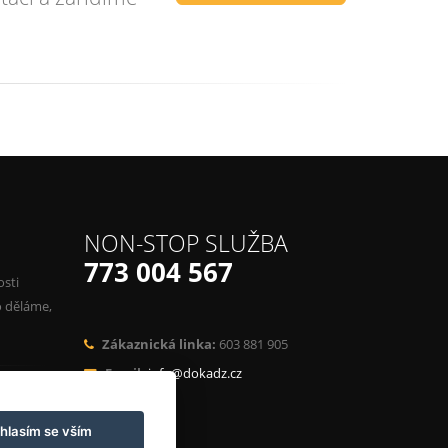
NON-STOP SLUŽBA
773 004 567
osti
o děláme,
Zákaznická linka:
603 881 905
Email:
info@dokadz.cz
hlasím se vším