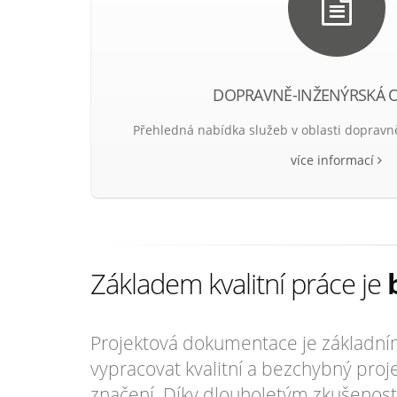
DOPRAVNĚ-INŽENÝRSKÁ 
Přehledná nabídka služeb v oblasti dopravn
více informací
Základem kvalitní práce je
Projektová dokumentace je základním
vypracovat kvalitní a bezchybný pro
značení. Díky dlouholetým zkušenos