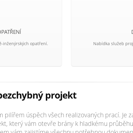
OPATŘENÍ
ě-inženýrských opatření.
Nabídka služeb pro
bezchybný projekt
 pilířem úspěch všech realizovaných prací. Je z
jekt, který vám otevře brány k hladkému průběhu
tem vám zajistíme všechnu potřebnou dokument